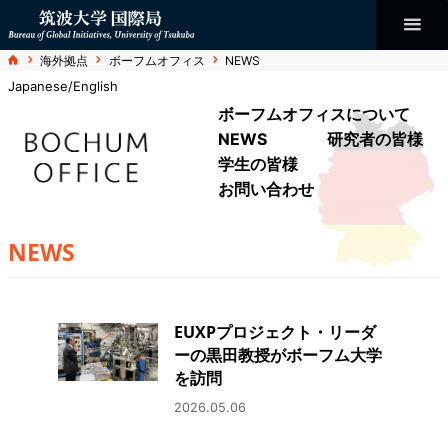
コ
ン
テ
ン
Bureau of
ホ
海外拠点
ボーフムオフィス
NEWS
ツ
ー
へ
ム
Japanese
/
English
ス
Global
キ
ボーフムオフィスについて
ッ
プ
NEWS
研究者の皆様
Initiatives
学生の皆様
お問い合わせ
NEWS
EUXPプロジェクト・リーダ
ーの黒田教授がボーフム大学
を訪問
2026.05.06