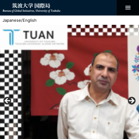
コ
ン
テ
ン
Bureau of
ツ
Japanese
/
English
へ
ス
Global
キ
ッ
プ
Initiatives