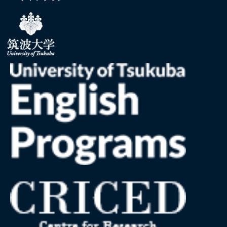
2026.03.19
デュッセルドルフ応用科学大学代表団が筑波大学を
訪問
2026.03.17
TUAN Topics: グルノーブルで広がる日本文化の輪：
国際総合学類学生が「ひな祭り交流会」を企画・実施
2026.03.12
TUAN Topics: IUT de Bordeauxへの短期海外研修プ
ログラムに参加中の情報科学類の学生3名がフランス・グ
ラディニャン市役所を表敬訪問
2026.03.05
小井土准教授が蹴球部学生とともにボーフム大学ス
ポーツサイエンス学科を訪問
2026.02.26
TUAN Topics: 第4回インド筑波大学同窓会が開催さ
れました
2026.02.19
若手研究者向けセミナー Research in Europeを開催
2026.02.12