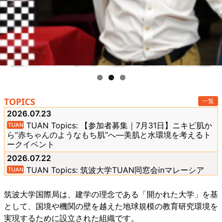
TOPICS
一覧
2026.07.23
TUAN Topics: 【参加者募集｜7月31日】ニキビ肌か
ら“赤ちゃんのようなもち肌”へ―美肌と水環境を考えるト
ークイベント
2026.07.22
TUAN Topics: 筑波大学TUAN同窓会inマレーシア
2026のご案内
2026.06.26
筑波大学国際局は、建学の理念である「開かれた大学」を基
永田 恭介 学長及び大根田 修 副学長（国際担当）が
として、国境や機関の壁を越えた地球規模の教育研究環境を
メキシコ国立工科大学（IPN）および在メキシコ日本国大
実現するために設立された組織です。