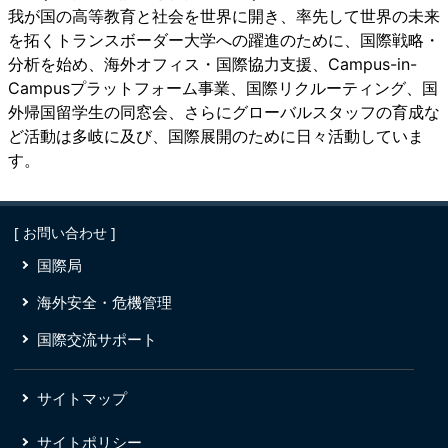
使館を訪問
我が国の高等教育と社会を世界に開き、率先して世界の未来
2026.06.26
を拓くトランスボーダー大学への躍進のために、国際戦略・
TUAN Topics: 第5回インド筑波大学同窓会が開催さ
分析を始め、海外オフィス・国際協力支援、Campus-in-
れました
Campusプラットフォーム事業、国際リクルーティング、国
2026.06.22
外帰国留学生の同窓会、さらにグローバルスタッフの育成な
TUAN Topics: 第３回TUAN総会・キャリアトークイ
ど活動は多岐に及び、国際展開のために日々活動していま
ベントのご案内
す。
2026.06.19
TUAN Topics: 筑波大学TUAN同窓会inマレーシアの
ご案内
[ お問い合わせ ]
2026.05.06
国際局
EUXPプロジェクト・リーダーの黒田教授がボーフム
大学を訪問
海外安全・危機管理
2026.05.01
国際交流サポート
TUAN Topics: 2026年度 TUAN 留学生と職員の英会
話パートナー研修
2026.04.20
サイトマップ
TUAN Topics: TISSのリクルート用マスコットキャ
ラクターが生まれました！
サイトポリシー