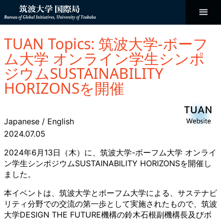
コ
ン
テ
ン
Bureau of
ツ
へ
TUAN Topics: 筑波大学-ボーフ
ス
Global
キ
ム大学 オンライン学生シンポ
ッ
プ
ジウムSUSTAINABILITY
Initiatives
HORIZONSを開催
Japanese
/
English
2024.07.05
2024年6月13日（木）に、筑波大学-ボーフム大学 オンライ
ン学生シンポジウムSUSTAINABILITY HORIZONSを開催し
ました。
本イベントは、筑波大学とボーフム大学による、サステナビ
リティ分野での交流の第一歩として実施されたもので、筑波
大学DESIGN THE FUTURE機構の鈴木石根副機構長及びボ