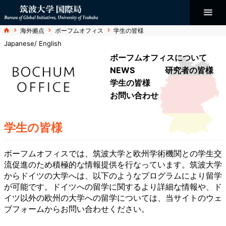
コ
ン
テ
ン
Bureau of
ホ
海外拠点
ボーフムオフィス
学生の皆様
ツ
ー
へ
ム
Japanese
/ English
ス
Global
キ
ボーフムオフィスについて
ッ
プ
NEWS
研究者の皆様
Initiatives
学生の皆様
お問い合わせ
学生の皆様
ボーフムオフィスでは、筑波大学と欧州学術機関との学生交
流促進のため積極的な情報提供を行なっています。筑波大学
からドイツの大学へは、以下のようなプログラムにより留学
が可能です。ドイツへの留学に関するより詳細な情報や、ド
イツ以外の欧州の大学への留学については、当サイトのウェ
ブフォームからお問い合わせください。