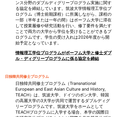
ンス分野のダブルディグリープログラム実施に関す
る協定を締結しています。筑波大学情報理工学位プ
ログラム（博士前期課程）に所属しながら、課程の
一部（半年または一年の間）はボーフム大学に滞在
して授業履修や研究活動を行い、修了要件を満たす
ことで両方の大学から学位を受けることができるプ
ログラムです。学生の受け入れは2026年度から開
始予定となっています。
情報理工学位プログラムがボーフム大学と修士ダブ
ル・ディグリープログラムに係る協定を締結
日独韓共同修士プログラム
日独韓共同修士プログラム（Transnational
European and East Asian Culture and History,
TEACH）は、筑波大学、ドイツのボン大学、韓国
の高麗大学の3大学が共同で運営するダブルディグ
リープログラムです。筑波大学をホームとして
TEACHプログラムに入学する場合、本学の国際日