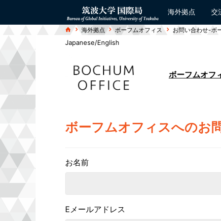
コ
ン
海外拠点
交
Bureau of
テ
Global
ン
ホ
Initiatives
海外拠点
ボーフムオフィス
お問い合わせ-ボ
ツ
ー
ム
へ
Japanese
/
English
ス
キ
ッ
プ
ボーフムオフ
ボーフムオフィスへのお
お名前
Eメールアドレス