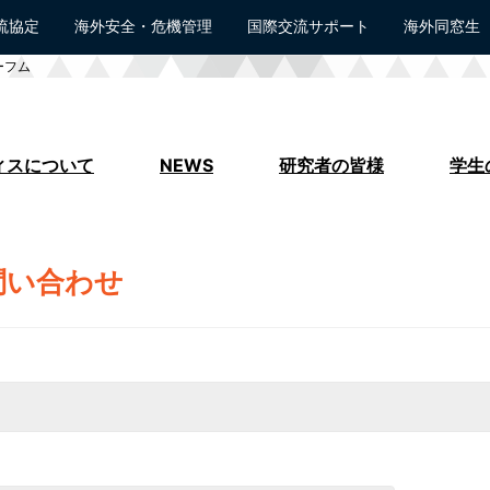
流協定
海外安全・危機管理
国際交流サポート
海外同窓生
ーフム
ィスについて
NEWS
研究者の皆様
学生
問い合わせ