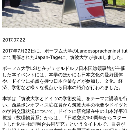
2017.07.22
2017年7月22日に、ボーフム大学のLandesspracheninstitut
にて開催されたJapan-Tageに、筑波大学が参加しました。
ボーフム大学LSIと在デュセルドルフ日本国総領事館が主催
した本イベントには、本学のほかにも日本文化の愛好団体
や、ドイツに拠点を持つ日本企業などが参加し、文化、経
済、学術など様々な視点から日本の紹介が行われました。
本学は「筑波大学とドイツの学術交流」をテーマに講演を行
い、西島ボンオフィス駐在員から筑波大学の概要やドイツと
の学術交流状況について、ドイツに研究滞在中の山本洋平准
教授（数理物質系）からは、「日独交流150周年からスター
トした化学-物理融合共同研究」というタイトルで、自身が