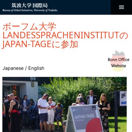
コ
ン
テ
ン
Bureau of
ツ
へ
ボーフム大学
ス
Global
キ
LANDESSPRACHENINSTITUTの
ッ
プ
JAPAN-TAGEに参加
Initiatives
Japanese
/
English