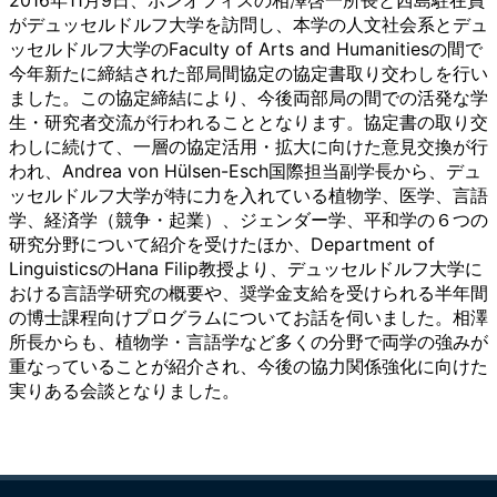
2016年11月9日、ボンオフィスの相澤啓一所長と西島駐在員
がデュッセルドルフ大学を訪問し、本学の人文社会系とデュ
ッセルドルフ大学のFaculty of Arts and Humanitiesの間で
今年新たに締結された部局間協定の協定書取り交わしを行い
ました。この協定締結により、今後両部局の間での活発な学
生・研究者交流が行われることとなります。協定書の取り交
わしに続けて、一層の協定活用・拡大に向けた意見交換が行
われ、Andrea von Hülsen-Esch国際担当副学長から、デュ
ッセルドルフ大学が特に力を入れている植物学、医学、言語
学、経済学（競争・起業）、ジェンダー学、平和学の６つの
研究分野について紹介を受けたほか、Department of
LinguisticsのHana Filip教授より、デュッセルドルフ大学に
おける言語学研究の概要や、奨学金支給を受けられる半年間
の博士課程向けプログラムについてお話を伺いました。相澤
所長からも、植物学・言語学など多くの分野で両学の強みが
重なっていることが紹介され、今後の協力関係強化に向けた
実りある会談となりました。