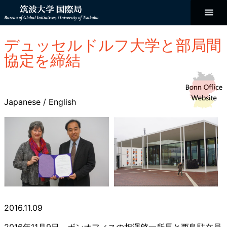
コ
ン
テ
ン
Bureau of
ツ
へ
デュッセルドルフ大学と部局間
ス
Global
キ
協定を締結
ッ
プ
Initiatives
Japanese
/
English
2016.11.09