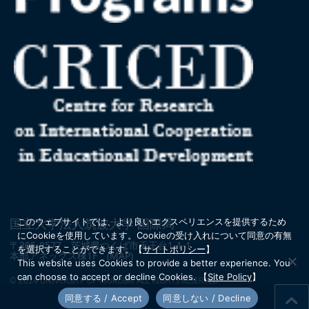
国立大学法人筑波大学 国際局
このウェブサイトでは、より良いエクスペリエンスを提供するため
にCookieを使用しています。
Cookieの受け入れについて同意の有無
〒305-8577 茨城県つくば市天王台1-1-1
を選択することができます。
【
サイトポリシー
】
本部アネックス棟1F
(MAP)
This website uses Cookies to provide a better experience. You
can choose to accept or decline Cookies.
【
Site Policy
】
© 2024 UNIVERSITY OF TSUKUBA. ALL RIGHTS RESERVED
同意する / Accept
同意しない / Decline