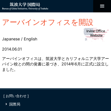
コ
ン
テ
ン
Bureau of
ツ
へ
アーバインオフィスを開設
ス
Global
キ
ッ
プ
Initiatives
Japanese
/
English
2014.06.01
アーバインオフィスは、筑波大学とカリフォルニア大学アー
バイン校との間の覚書に基づき、2014年6月に正式に設立し
ました。
[ お問い合わせ ]
国際局