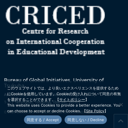
Bureau of Global Initiatives, University of
Tsukuba
このウェブサイトでは、より良いエクスペリエンスを提供するため
にCookieを使用しています。
Cookieの受け入れについて同意の有無
Administration Center, Annex Building 1F
(MAP)
を選択することができます。
【
サイトポリシー
】
1-1-1 Tennodai, Tsukuba, Ibaraki, JAPAN
This website uses Cookies to provide a better experience. You
can choose to accept or decline Cookies.
【
Site Policy
】
© 2024 UNIVERSITY OF TSUKUBA. ALL RIGHTS RESERVED
同意する / Accept
同意しない / Decline