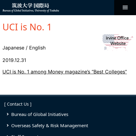
コ
ン
テ
ン
Bureau of
ツ
へ
UCI is No. 1
ス
Global
キ
ッ
プ
Initiatives
Japanese
/
English
2019.12.31
UCI is No. 1 among Money magazine’s “Best Colleges”
[ Contact Us ]
Bureau of Global Initiatives
Overseas Safety & Risk Management