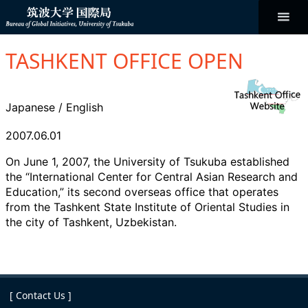
コ
ン
テ
ン
Bureau of
ツ
へ
TASHKENT OFFICE OPEN
ス
Global
キ
ッ
プ
Initiatives
Japanese
/
English
2007.06.01
On June 1, 2007, the University of Tsukuba established
the “International Center for Central Asian Research and
Education,” its second overseas office that operates
from the Tashkent State Institute of Oriental Studies in
the city of Tashkent, Uzbekistan.
[ Contact Us ]