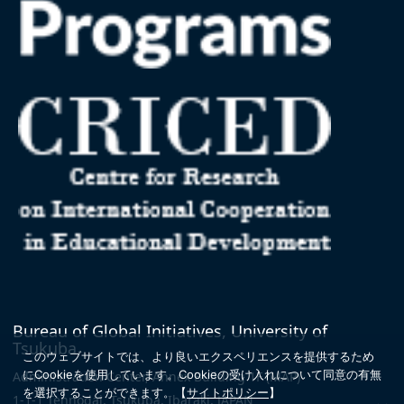
Bureau of Global Initiatives, University of
Tsukuba
このウェブサイトでは、より良いエクスペリエンスを提供するため
にCookieを使用しています。
Cookieの受け入れについて同意の有無
Administration Center, Annex Building 1F
(MAP)
を選択することができます。
【
サイトポリシー
】
1-1-1 Tennodai, Tsukuba, Ibaraki, JAPAN