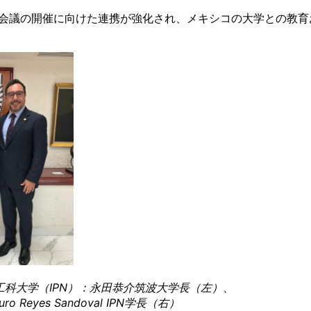
長会議の開催に向けた連携が強化され、メキシコの大学との教育
工科大学（IPN）：永田恭介筑波大学長（左）、
turo Reyes Sandoval IPN学長（右）