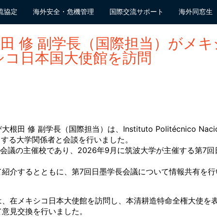
流協定
海外安全・危機管理
国際交流サポート
海外同窓生
根田 修 副学長（国際担当）がメ
シコ日本国大使館を訪問
 修 副学長（国際担当）は、Instituto Politécnico Na
をはじめとする大学関係者と会談を行いました。
学長会議の主催校であり、2026年9月に筑波大学が主催する第
て紹介するとともに、第7回日墨学長会議について情報共有を行
は、在メキシコ日本大使館を訪問し、本清耕造特命全権大使を表
て意見交換を行いました。