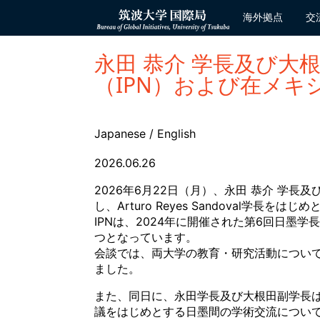
コ
ン
海外拠点
交
Bureau of
テ
Global
ン
Initiatives
ツ
永田 恭介 学長及び大
へ
ス
（IPN）および在メキ
キ
ッ
プ
Japanese
/
English
2026.06.26
2026年6月22日（月）、永田 恭介 学長及び大根田
し、Arturo Reyes Sandoval学長
IPNは、2024年に開催された第6回日墨
つとなっています。
会談では、両大学の教育・研究活動につい
ました。
また、同日に、永田学長及び大根田副学長
議をはじめとする日墨間の学術交流につい