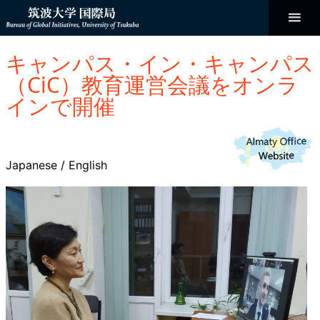
コ
ン
テ
ン
Bureau of
ツ
へ
キャンパス・イン・キャンパス
ス
Global
キ
（CiC）教育運営会議をオンラ
ッ
プ
インで開催
Initiatives
Japanese
/
English