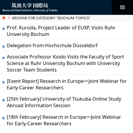
コ
ン
テ
ン
Bureau of
ホ
ARCHIVE FOR CATEGORY "BOCHUM-TOPICS"
ツ
ー
へ
ム
ス
Prof. Kuroda, Project Leader of EUXP, Visits Ruhr
Global
キ
University Bochum
ッ
プ
Initiatives
Delegation from Hochschule Düsseldorf
Associate Professor Koido Visits the Faculty of Sport
Science at Ruhr University Bochum with University
Soccer Team Students
[Event Report] Research in EuropeーJoint Webinar for
Early-Career Researchers
[25th February] University of Tsukuba Online Study
Abroad Information Session
[18th February] Research in EuropeーJoint Webinar
for Early-Career Researchers