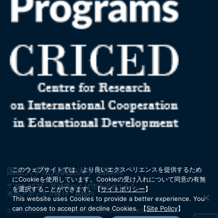
国立大学法人筑波大学 国際局
このウェブサイトでは、より良いエクスペリエンスを提供するため
にCookieを使用しています。
Cookieの受け入れについて同意の有無
〒305-8577 茨城県つくば市天王台1-1-1
を選択することができます。
【
サイトポリシー
】
本部アネックス棟1F
(MAP)
This website uses Cookies to provide a better experience. You
can choose to accept or decline Cookies.
【
Site Policy
】
© 2024 UNIVERSITY OF TSUKUBA. ALL RIGHTS RESERVED