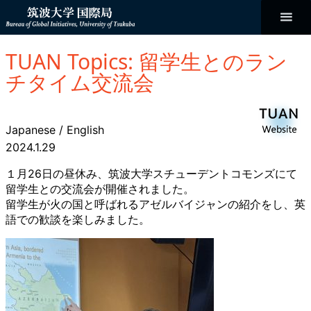
コ
ン
テ
ン
Bureau of
ツ
へ
TUAN Topics: 留学生とのラン
ス
Global
キ
チタイム交流会
ッ
プ
Initiatives
Japanese
/
English
2024.1.29
１月26日の昼休み、筑波大学スチューデントコモンズにて
留学生との交流会が開催されました。
留学生が火の国と呼ばれるアゼルバイジャンの紹介をし、英
語での歓談を楽しみました。