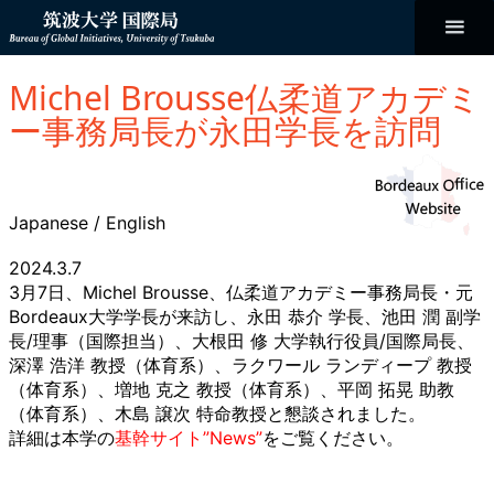
コ
ン
テ
ン
Bureau of
ツ
へ
Michel Brousse仏柔道アカデミ
ス
Global
キ
ー事務局長が永田学長を訪問
ッ
プ
Initiatives
Japanese
/
English
2024.3.7
3月7日、Michel Brousse、仏柔道アカデミー事務局長・元
Bordeaux大学学長が来訪し、永田 恭介 学長、池田 潤 副学
長/理事（国際担当）、大根田 修 大学執行役員/国際局長、
深澤 浩洋 教授（体育系）、ラクワール ランディープ 教授
（体育系）、増地 克之 教授（体育系）、平岡 拓晃 助教
（体育系）、木島 譲次 特命教授と懇談されました。
詳細は本学の
基幹サイト”News”
をご覧ください。