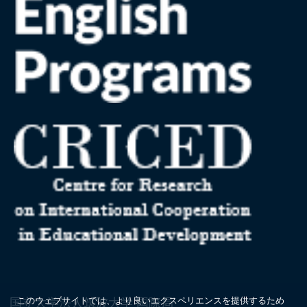
国立大学法人筑波大学 国際局
このウェブサイトでは、より良いエクスペリエンスを提供するため