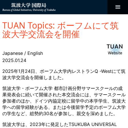
コ
ン
テ
ン
Bureau of
ツ
へ
TUAN Topics: ボーフムにて筑
ス
Global
キ
波大学交流会を開催
ッ
プ
Initiatives
Japanese
/
English
2025.01.24
2025年1月24日、ボーフム大学内レストランQ -Westにて筑
波大学交流会を開催しました。
筑波大学・ボーフム大学 都市計画分野サマースクールの成
果発表会に続いて開催された本交流会には、サマースクール
参加者のほか、ドイツ内協定校に留学中の本学学生、筑波大
学への留学経験がある、または今後留学予定のボーフム大学
の学生など、総勢約30名が参加し、親交を深めました。
筑波大学は、2023年に発足したTSUKUBA UNIVERSAL