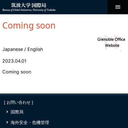
コ
ン
テ
ン
Bureau of
ツ
へ
Coming soon
ス
Global
キ
ッ
プ
Initiatives
Japanese
/
English
2023.04.01
Coming soon
[ お問い合わせ ]
国際局
海外安全・危機管理