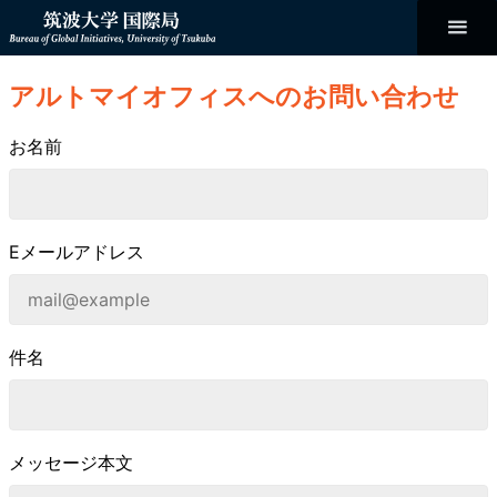
コ
ン
テ
ン
Bureau of
ツ
へ
アルトマイオフィスへのお問い合わせ
ス
Global
キ
ッ
お名前
プ
Initiatives
Eメールアドレス
件名
メッセージ本文